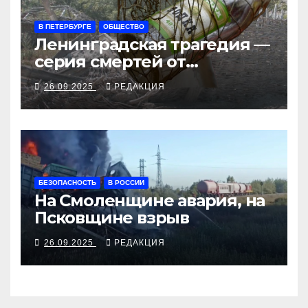
В ПЕТЕРБУРГЕ
ОБЩЕСТВО
Ленинградская трагедия —
серия смертей от
алкосуррогата
26.09.2025
РЕДАКЦИЯ
БЕЗОПАСНОСТЬ
В РОССИИ
На Смоленщине авария, на
Псковщине взрыв
26.09.2025
РЕДАКЦИЯ