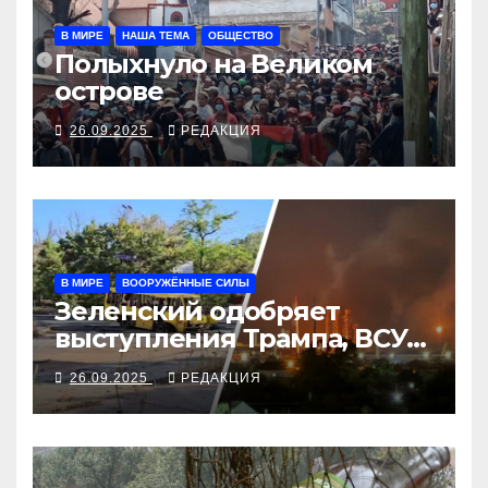
В МИРЕ
НАША ТЕМА
ОБЩЕСТВО
Полыхнуло на Великом
острове
26.09.2025
РЕДАКЦИЯ
В МИРЕ
ВООРУЖЁННЫЕ СИЛЫ
Зеленский одобряет
выступления Трампа, ВСУ
закрыли Добропольский
26.09.2025
РЕДАКЦИЯ
рубеж