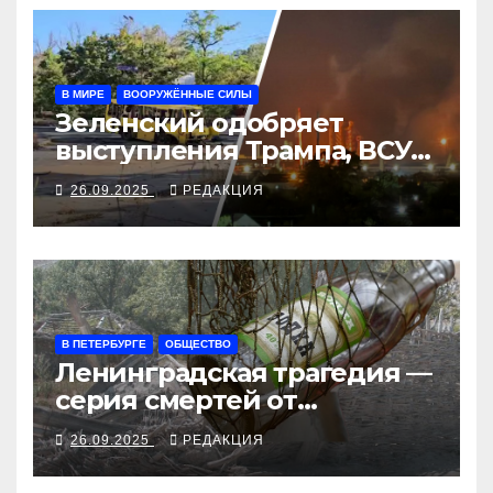
В МИРЕ
ВООРУЖЁННЫЕ СИЛЫ
Зеленский одобряет
выступления Трампа, ВСУ
закрыли Добропольский
26.09.2025
РЕДАКЦИЯ
рубеж
В ПЕТЕРБУРГЕ
ОБЩЕСТВО
Ленинградская трагедия —
серия смертей от
алкосуррогата
26.09.2025
РЕДАКЦИЯ