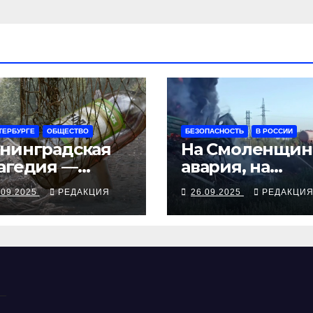
ТЕРБУРГЕ
ОБЩЕСТВО
БЕЗОПАСНОСТЬ
В РОССИИ
нинградская
На Смоленщин
агедия —
авария, на
рия смертей от
Псковщине
.09.2025
РЕДАКЦИЯ
26.09.2025
РЕДАКЦИ
косуррогата
взрыв