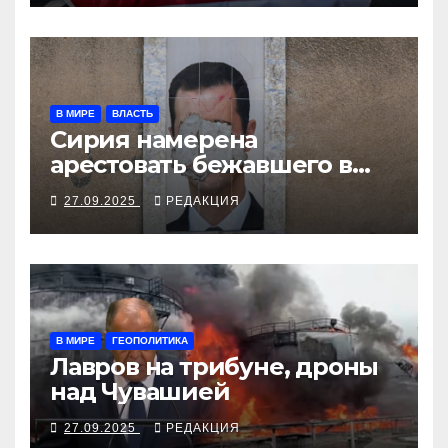
В МИРЕ
ВЛАСТЬ
Сирия намерена
арестовать бежавшего в
Москву экс-диктатора
27.09.2025
РЕДАКЦИЯ
В МИРЕ
ГЕОПОЛИТИКА
Лавров на трибуне, дроны
над Чувашией
27.09.2025
РЕДАКЦИЯ