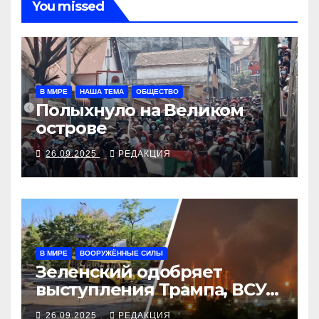
You missed
В МИРЕ
НАША ТЕМА
ОБЩЕСТВО
Полыхнуло на Великом
острове
26.09.2025
РЕДАКЦИЯ
В МИРЕ
ВООРУЖЁННЫЕ СИЛЫ
Зеленский одобряет
выступления Трампа, ВСУ
закрыли Добропольский
26.09.2025
РЕДАКЦИЯ