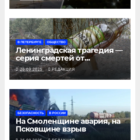
рубеж
В ПЕТЕРБУРГЕ
ОБЩЕСТВО
Ленинградская трагедия —
серия смертей от
алкосуррогата
26.09.2025
РЕДАКЦИЯ
БЕЗОПАСНОСТЬ
В РОССИИ
На Смоленщине авария, на
Псковщине взрыв