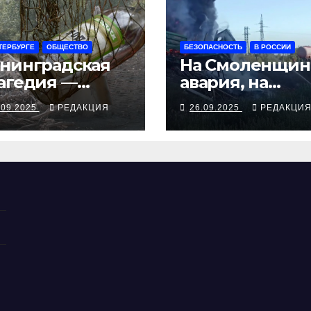
ТЕРБУРГЕ
ОБЩЕСТВО
БЕЗОПАСНОСТЬ
В РОССИИ
нинградская
На Смоленщин
агедия —
авария, на
рия смертей от
Псковщине
.09.2025
РЕДАКЦИЯ
26.09.2025
РЕДАКЦИ
косуррогата
взрыв