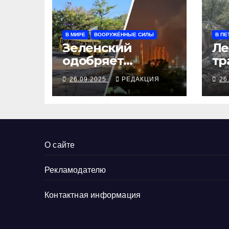
В МИРЕ
ВООРУЖЁННЫЕ СИЛЫ
В ПЕ
Зеленский
Ле
одобряет
тр
выступления
се
26.09.2025
РЕДАКЦИЯ
26
Трампа, ВСУ
ал
закрыли
Добропольский
рубеж
О сайте
Рекламодателю
Контактная информация