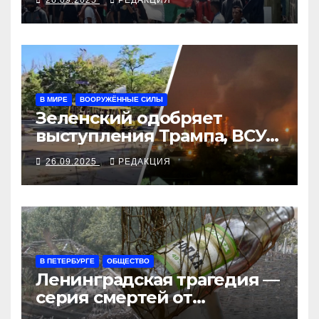
В МИРЕ
ВООРУЖЁННЫЕ СИЛЫ
Зеленский одобряет
выступления Трампа, ВСУ
закрыли Добропольский
26.09.2025
РЕДАКЦИЯ
рубеж
В ПЕТЕРБУРГЕ
ОБЩЕСТВО
Ленинградская трагедия —
серия смертей от
алкосуррогата