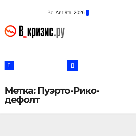
Перейти
Вс. Авг 9th, 2026
к
содержанию
Метка:
Пуэрто-Рико-
дефолт