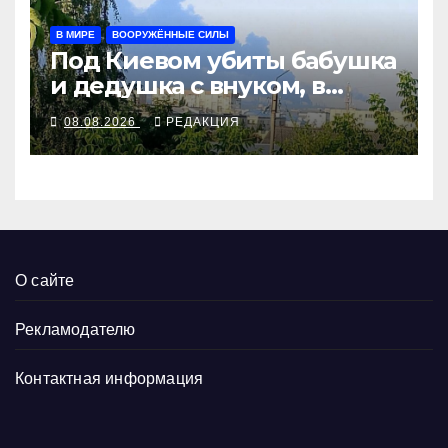
В МИРЕ
ВООРУЖЁННЫЕ СИЛЫ
Под Киевом убиты бабушка
и дедушка с внуком, в
Поволжье и на Кубани
08.08.2026
РЕДАКЦИЯ
вновь горят НПЗ
О сайте
Рекламодателю
Контактная информация