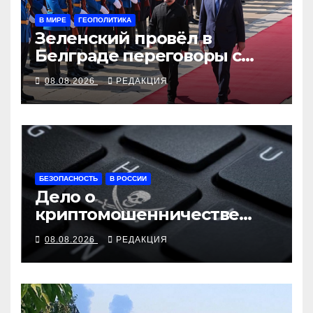
В МИРЕ
ГЕОПОЛИТИКА
Зеленский провёл в
Белграде переговоры с
Вучичем
08.08.2026
РЕДАКЦИЯ
БЕЗОПАСНОСТЬ
В РОССИИ
Дело о
криптомошенничестве
оборачивают в содействие
08.08.2026
РЕДАКЦИЯ
терроризму