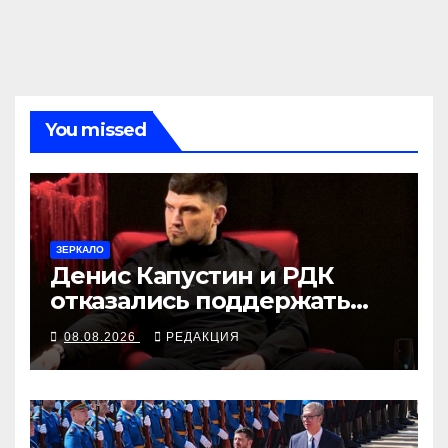
You missed
ЗЕРКАЛО
Денис Капустин и РДК
отказались поддержать
партию «Яблоко»
08.08.2026
РЕДАКЦИЯ