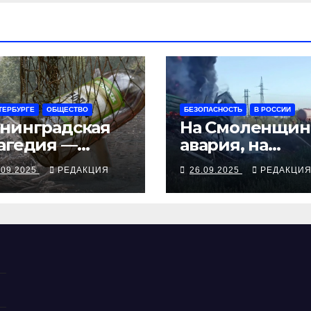
ТЕРБУРГЕ
ОБЩЕСТВО
БЕЗОПАСНОСТЬ
В РОССИИ
нинградская
На Смоленщин
агедия —
авария, на
рия смертей от
Псковщине
.09.2025
РЕДАКЦИЯ
26.09.2025
РЕДАКЦИ
косуррогата
взрыв