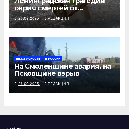
Ленинградская трагедия —
серия смертей от
алкосуррогата
26.09.2025
РЕДАКЦИЯ
БЕЗОПАСНОСТЬ
В РОССИИ
На Смоленщине авария, на
Псковщине взрыв
26.09.2025
РЕДАКЦИЯ