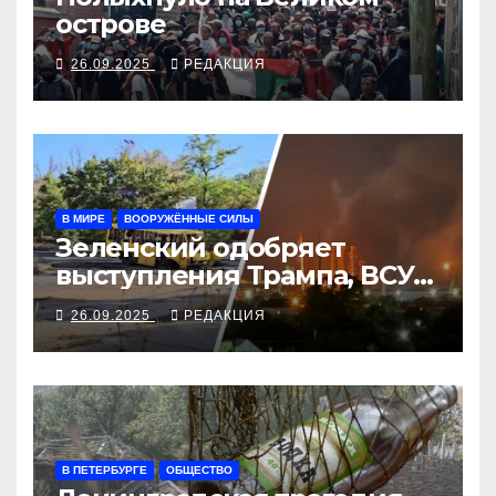
острове
26.09.2025
РЕДАКЦИЯ
В МИРЕ
ВООРУЖЁННЫЕ СИЛЫ
Зеленский одобряет
выступления Трампа, ВСУ
закрыли Добропольский
26.09.2025
РЕДАКЦИЯ
рубеж
В ПЕТЕРБУРГЕ
ОБЩЕСТВО