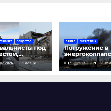
ТЕРБУРГЕ
ОБЩЕСТВО
В МИРЕ
ЭНЕРГЕТИКА
вальнисты под
Погружение в
естом,
энергоколлапс
енные под
на Кубе отмен
.02.2026
РЕДАКЦИЯ
16.02.2026
РЕДАКЦИ
валами
даже сигарны
фестиваль