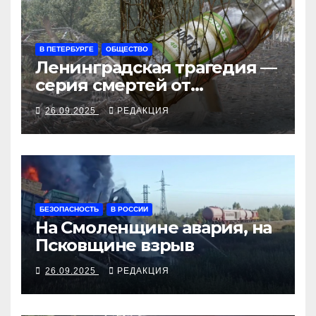
В ПЕТЕРБУРГЕ
ОБЩЕСТВО
Ленинградская трагедия —
серия смертей от
алкосуррогата
26.09.2025
РЕДАКЦИЯ
БЕЗОПАСНОСТЬ
В РОССИИ
На Смоленщине авария, на
Псковщине взрыв
26.09.2025
РЕДАКЦИЯ