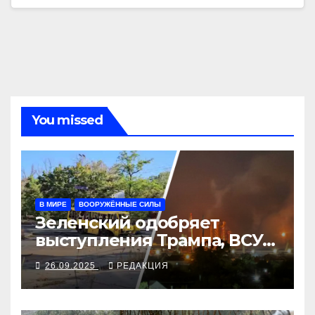
You missed
В МИРЕ
ВООРУЖЁННЫЕ СИЛЫ
Зеленский одобряет
выступления Трампа, ВСУ
закрыли Добропольский
26.09.2025
РЕДАКЦИЯ
рубеж