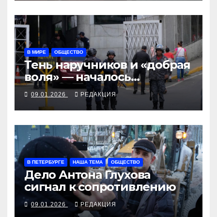
В МИРЕ
ОБЩЕСТВО
Тень наручников и «добрая
воля» — началось
освобождение
09.01.2026
РЕДАКЦИЯ
венесуэльских политзеков
В ПЕТЕРБУРГЕ
НАША ТЕМА
ОБЩЕСТВО
Дело Антона Глухова
сигнал к сопротивлению
09.01.2026
РЕДАКЦИЯ