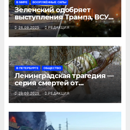
В МИРЕ
ВООРУЖЁННЫЕ СИЛЫ
Зеленский одобряет
выступления Трампа, ВСУ
закрыли Добропольский
26.09.2025
РЕДАКЦИЯ
рубеж
В ПЕТЕРБУРГЕ
ОБЩЕСТВО
Ленинградская трагедия —
серия смертей от
алкосуррогата
26.09.2025
РЕДАКЦИЯ