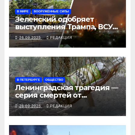
В МИРЕ
ВООРУЖЁННЫЕ СИЛЫ
Зеленский одобряет
выступления Трампа, ВСУ
закрыли Добропольский
26.09.2025
РЕДАКЦИЯ
рубеж
В ПЕТЕРБУРГЕ
ОБЩЕСТВО
Ленинградская трагедия —
серия смертей от
алкосуррогата
26.09.2025
РЕДАКЦИЯ