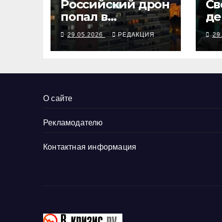
Российский дрон
Св
попал в
де
румынский дом,
Вс
29.05.2026
РЕДАКЦИЯ
29
украинские
ра
БПЛА бьют по
ФС
российским НПЗ
О сайте
Рекламодателю
Контактная информация