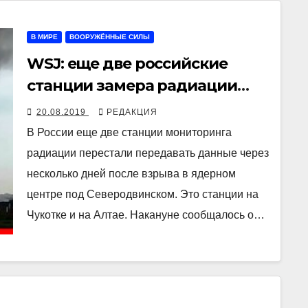
В МИРЕ
ВООРУЖЁННЫЕ СИЛЫ
WSJ: еще две российские
станции замера радиации
отключились после взрыва
20.08.2019
РЕДАКЦИЯ
под Северодвинском
В России еще две станции мониторинга
радиации перестали передавать данные через
несколько дней после взрыва в ядерном
центре под Северодвинском. Это станции на
Чукотке и на Алтае. Накануне сообщалось о…