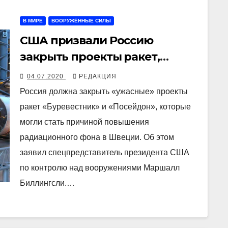
В МИРЕ
ВООРУЖЁННЫЕ СИЛЫ
США призвали Россию
закрыть проекты ракет,
которые могли стать
04.07.2020
РЕДАКЦИЯ
причиной повышения
Россия должна закрыть «ужасные» проекты
радиации в Швеции
ракет «Буревестник» и «Посейдон», которые
могли стать причиной повышения
радиационного фона в Швеции. Об этом
заявил спецпредставитель президента США
по контролю над вооружениями Маршалл
Биллингсли.…