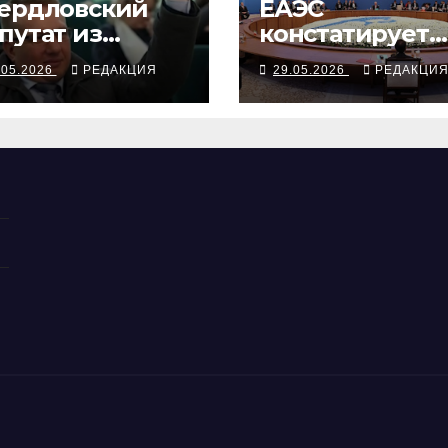
ердловский
ЕАЭС
путат из
констатирует
еволожского
грядущий ухо
.05.2026
РЕДАКЦИЯ
29.05.2026
РЕДАКЦИ
йона задержан
Армении
Б и арестован