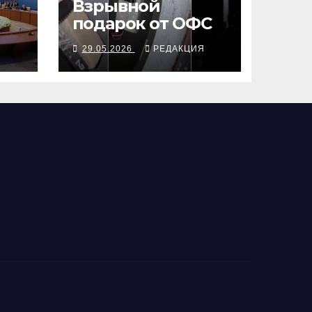
Взрывной
подарок от ОФС
д
Я
29.05.2026
РЕДАКЦИЯ