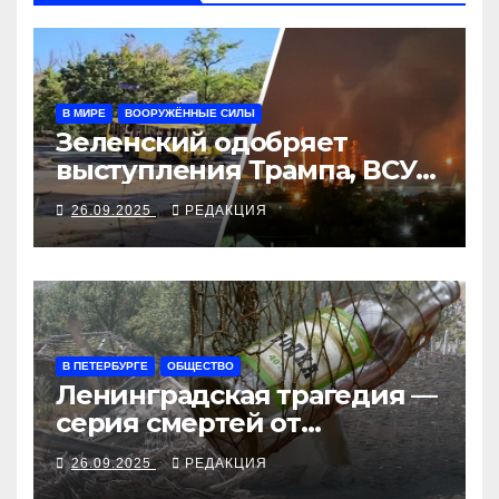
В МИРЕ
ВООРУЖЁННЫЕ СИЛЫ
Зеленский одобряет
выступления Трампа, ВСУ
закрыли Добропольский
26.09.2025
РЕДАКЦИЯ
рубеж
В ПЕТЕРБУРГЕ
ОБЩЕСТВО
Ленинградская трагедия —
серия смертей от
алкосуррогата
26.09.2025
РЕДАКЦИЯ