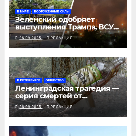
В МИРЕ
ВООРУЖЁННЫЕ СИЛЫ
Зеленский одобряет
выступления Трампа, ВСУ
закрыли Добропольский
26.09.2025
РЕДАКЦИЯ
рубеж
В ПЕТЕРБУРГЕ
ОБЩЕСТВО
Ленинградская трагедия —
серия смертей от
алкосуррогата
26.09.2025
РЕДАКЦИЯ