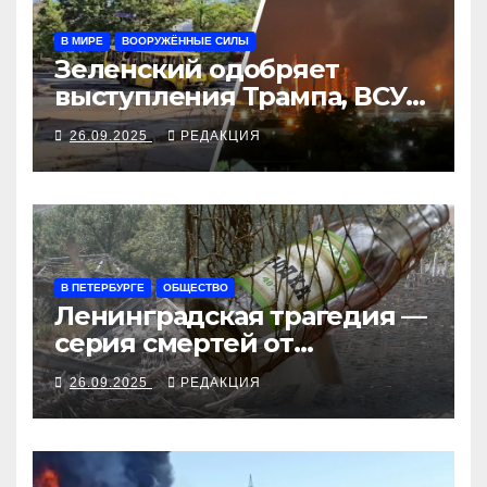
В МИРЕ
ВООРУЖЁННЫЕ СИЛЫ
Зеленский одобряет
выступления Трампа, ВСУ
закрыли Добропольский
26.09.2025
РЕДАКЦИЯ
рубеж
В ПЕТЕРБУРГЕ
ОБЩЕСТВО
Ленинградская трагедия —
серия смертей от
алкосуррогата
26.09.2025
РЕДАКЦИЯ