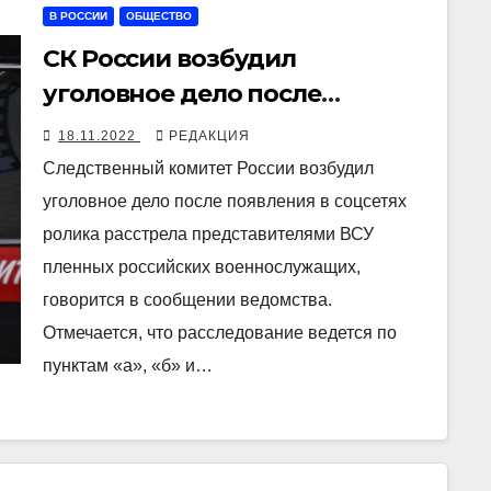
В РОССИИ
ОБЩЕСТВО
СК России возбудил
уголовное дело после
появления видео расстрела
18.11.2022
РЕДАКЦИЯ
представителями ВСУ
Следственный комитет России возбудил
пленных российских военных
уголовное дело после появления в соцсетях
ролика расстрела представителями ВСУ
пленных российских военнослужащих,
говорится в сообщении ведомства.
Отмечается, что расследование ведется по
пунктам «а», «б» и…