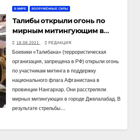
В МИРЕ
ВООРУЖЁННЫЕ СИЛЫ
Талибы открыли огонь по
мирным митингующим в
афганской провинции
18.08.2021
РЕДАКЦИЯ
Нангархар
Боевики «Талибана» (террористическая
организация, запрещена в РФ) открыли огонь
по участникам митинга в поддержку
национального флага Афганистана в
провинции Нангархар. Они расстреляли
мирных митингующих в городе Джелалабад. В
результате стрельбы…