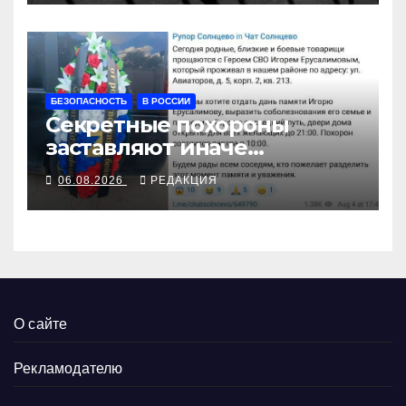
БЕЗОПАСНОСТЬ
В РОССИИ
Секретные похороны
заставляют иначе
взглянуть на взрыв
06.08.2026
РЕДАКЦИЯ
О сайте
Рекламодателю