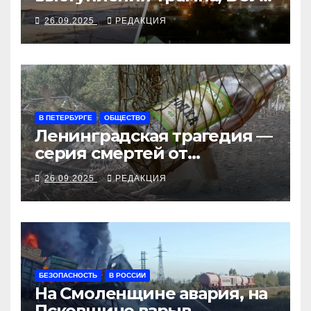
закрыли Добропольский
26.09.2025
РЕДАКЦИЯ
рубеж
В ПЕТЕРБУРГЕ
ОБЩЕСТВО
Ленинградская трагедия —
серия смертей от
алкосуррогата
26.09.2025
РЕДАКЦИЯ
БЕЗОПАСНОСТЬ
В РОССИИ
На Смоленщине авария, на
Псковщине взрыв