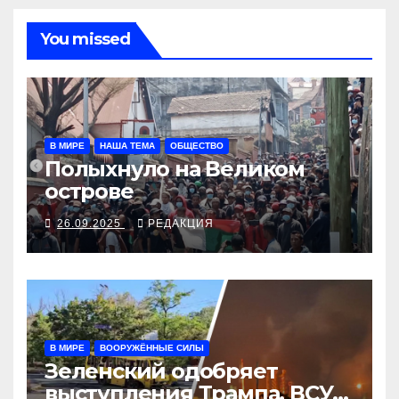
You missed
В МИРЕ
НАША ТЕМА
ОБЩЕСТВО
Полыхнуло на Великом
острове
26.09.2025
РЕДАКЦИЯ
В МИРЕ
ВООРУЖЁННЫЕ СИЛЫ
Зеленский одобряет
выступления Трампа, ВСУ