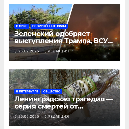
В МИРЕ
ВООРУЖЁННЫЕ СИЛЫ
Зеленский одобряет
выступления Трампа, ВСУ
закрыли Добропольский
26.09.2025
РЕДАКЦИЯ
рубеж
В ПЕТЕРБУРГЕ
ОБЩЕСТВО
Ленинградская трагедия —
серия смертей от
алкосуррогата
26.09.2025
РЕДАКЦИЯ