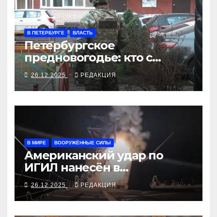
В ПЕТЕРБУРГЕ
ВЛАСТЬ
Петербургское
предновогодье: кто с
поджогом, а к кому и с
26.12.2025
РЕДАКЦИЯ
обыском
В МИРЕ
ВООРУЖЁННЫЕ СИЛЫ
Американский удар по
ИГИЛ нанесён в
координации с Нигерией
26.12.2025
РЕДАКЦИЯ