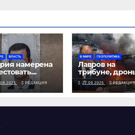
РЕ
ВЛАСТЬ
В МИРЕ
ГЕОПОЛИТИКА
рия намерена
Лавров на
естовать
трибуне, дрон
жавшего в
над Чувашией
.09.2025
РЕДАКЦИЯ
27.09.2025
РЕДАКЦИ
скву экс-
ктатора