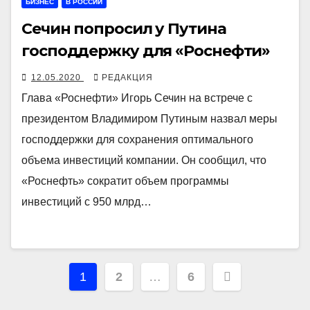
БИЗНЕС
В РОССИИ
Сечин попросил у Путина
господдержку для «Роснефти»
12.05.2020
РЕДАКЦИЯ
Глава «Роснефти» Игорь Сечин на встрече с
президентом Владимиром Путиным назвал меры
господдержки для сохранения оптимального
объема инвестиций компании. Он сообщил, что
«Роснефть» сократит объем программы
инвестиций с 950 млрд…
Навигация
1
2
…
6
по