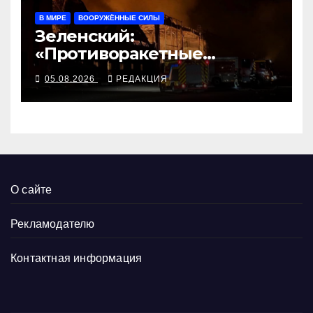
В МИРЕ
ВООРУЖЁННЫЕ СИЛЫ
Зеленский:
«Противоракетные
средства могли бы спасти
05.08.2026
РЕДАКЦИЯ
погибших сегодня»
О сайте
Рекламодателю
Контактная информация