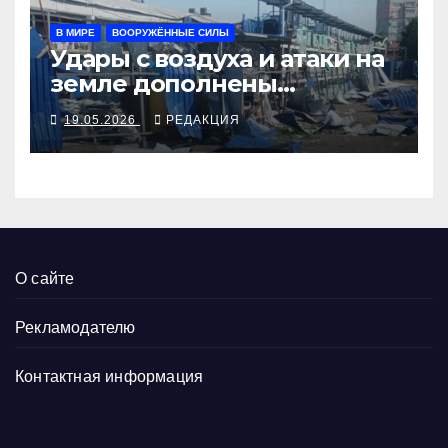
В МИРЕ
ВООРУЖЁННЫЕ СИЛЫ
Удары с воздуха и атаки на
земле дополнены
ядерными учениями
19.05.2026
РЕДАКЦИЯ
О сайте
Рекламодателю
Контактная информация