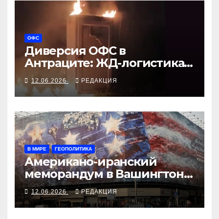
ОФС
Диверсия ОФС в
Антраците: ЖД-логистика
на Луганщине снова
12.06.2026
РЕДАКЦИЯ
парализована
В МИРЕ
ГЕОПОЛИТИКА
Американо-иранский
меморандум в Вашингтоне
и Тегеране читается по-
12.06.2026
РЕДАКЦИЯ
разному