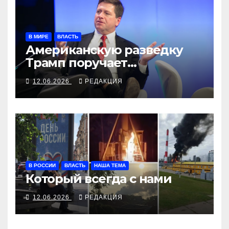
В МИРЕ
ВЛАСТЬ
Американскую разведку
Трамп поручает
специалисту по ценным
12.06.2026
РЕДАКЦИЯ
бумагам
В РОССИИ
ВЛАСТЬ
НАША ТЕМА
Который всегда с нами
12.06.2026
РЕДАКЦИЯ