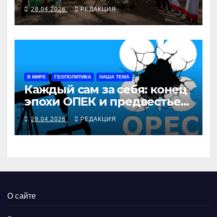
28.04.2026
РЕДАКЦИЯ
В МИРЕ
ГЕОПОЛИТИКА
НАША ТЕМА
Каждый сам за себя: конец
эпохи ОПЕК и предвестье
краха РФ
28.04.2026
РЕДАКЦИЯ
О сайте