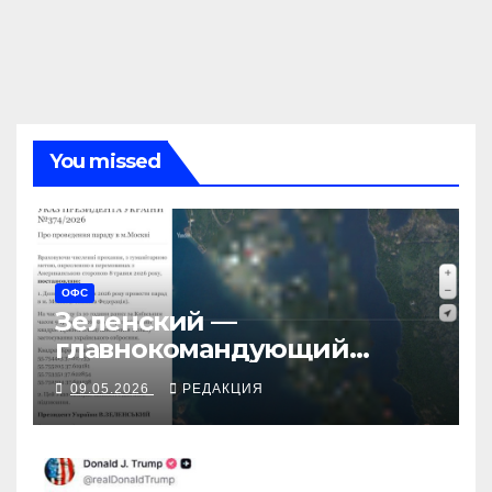
You missed
ОФС
Зеленский —
главнокомандующий
Красной площади
09.05.2026
РЕДАКЦИЯ