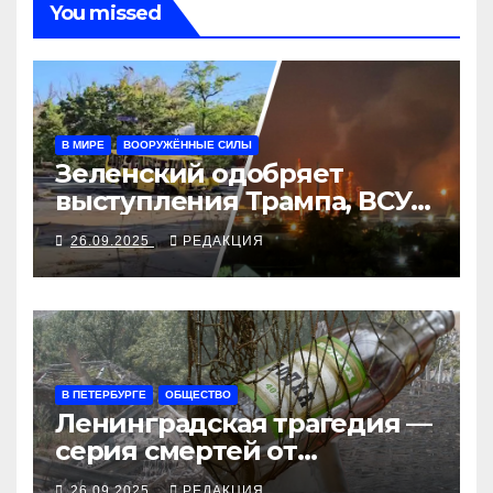
You missed
В МИРЕ
ВООРУЖЁННЫЕ СИЛЫ
Зеленский одобряет
выступления Трампа, ВСУ
закрыли Добропольский
26.09.2025
РЕДАКЦИЯ
рубеж
В ПЕТЕРБУРГЕ
ОБЩЕСТВО
Ленинградская трагедия —
серия смертей от
алкосуррогата
26.09.2025
РЕДАКЦИЯ