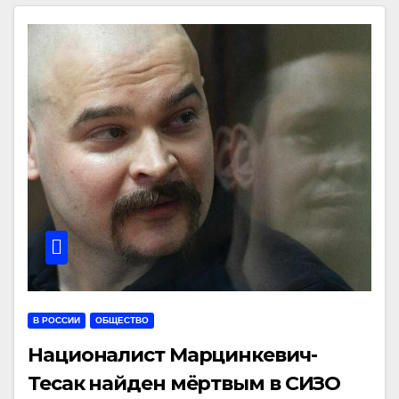
В РОССИИ
ОБЩЕСТВО
Националист Марцинкевич-
Тесак найден мёртвым в СИЗО