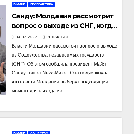
В МИРЕ
ГЕОПОЛИТИКА
Санду: Молдавия рассмотрит
вопрос о выходе из СНГ, когда
«продвинется» на пути в
04.03.2022
РЕДАКЦИЯ
Евросоюз
Власти Молдавии рассмотрят вопрос о выходе
из Содружества независимых государств
(СНГ). Об этом сообщила президент Майя
Санду, пишет NewsMaker. Она подчеркнула,
что власти Молдавии выберут подходящий
момент для выхода из…
В МИРЕ
ОБЩЕСТВО