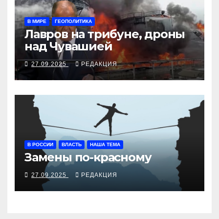
В МИРЕ
ГЕОПОЛИТИКА
Лавров на трибуне, дроны
над Чувашией
27.09.2025
РЕДАКЦИЯ
В РОССИИ
ВЛАСТЬ
НАША ТЕМА
Замены по-красному
27.09.2025
РЕДАКЦИЯ