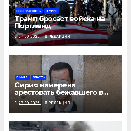
БЕЗОПАСНОСТЬ
В МИРЕ
Трамп бросает войска на
Портленд
27.09.2025
РЕДАКЦИЯ
В МИРЕ
ВЛАСТЬ
Сирия намерена
арестовать бежавшего в
Москву экс-диктатора
27.09.2025
РЕДАКЦИЯ