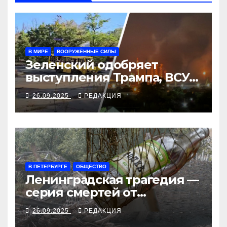
В МИРЕ
ВООРУЖЁННЫЕ СИЛЫ
Зеленский одобряет
выступления Трампа, ВСУ
закрыли Добропольский
26.09.2025
РЕДАКЦИЯ
рубеж
В ПЕТЕРБУРГЕ
ОБЩЕСТВО
Ленинградская трагедия —
серия смертей от
алкосуррогата
26.09.2025
РЕДАКЦИЯ