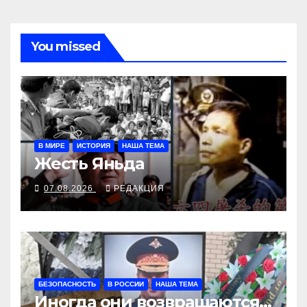
You missed
В МИРЕ
ИСТОРИЯ
НАША ТЕМА
Жесть Яньда
07.08.2026
РЕДАКЦИЯ
БЕЗОПАСНОСТЬ
В РОССИИ
НАША ТЕМА
Иногда они возвращаются…