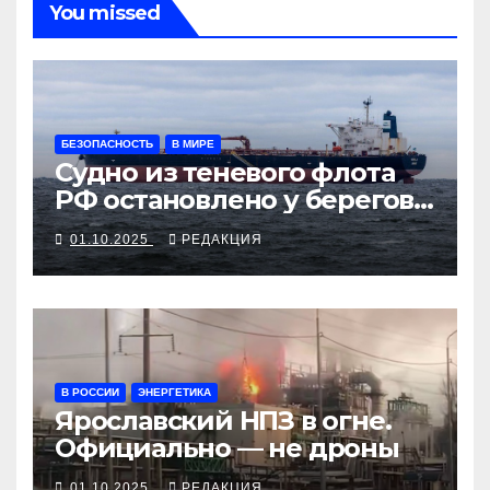
You missed
БЕЗОПАСНОСТЬ
В МИРЕ
Судно из теневого флота
РФ остановлено у берегов
Франции
01.10.2025
РЕДАКЦИЯ
В РОССИИ
ЭНЕРГЕТИКА
Ярославский НПЗ в огне.
Официально — не дроны
01.10.2025
РЕДАКЦИЯ