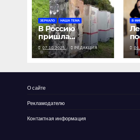
ЗЕРКАЛО
НАША ТЕМА
В МИ
В Россию
Ле
пришла
по
партизанская
кр
07.10.2025
РЕДАКЦИЯ
06
осень
пр
О сайте
Рекламодателю
Контактная информация