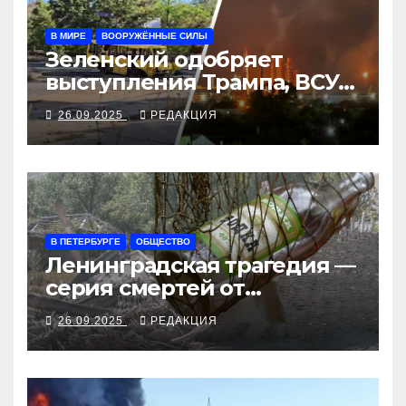
В МИРЕ
ВООРУЖЁННЫЕ СИЛЫ
Зеленский одобряет
выступления Трампа, ВСУ
закрыли Добропольский
26.09.2025
РЕДАКЦИЯ
рубеж
В ПЕТЕРБУРГЕ
ОБЩЕСТВО
Ленинградская трагедия —
серия смертей от
алкосуррогата
26.09.2025
РЕДАКЦИЯ