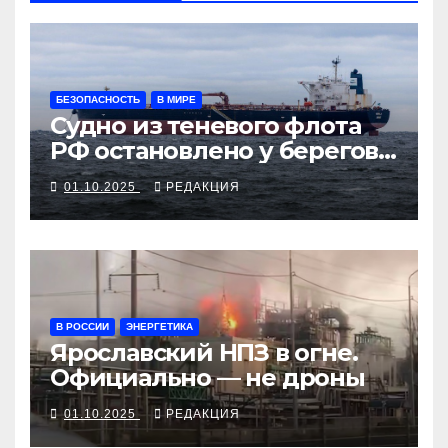
БЕЗОПАСНОСТЬ
В МИРЕ
Судно из теневого флота
РФ остановлено у берегов
Франции
01.10.2025
РЕДАКЦИЯ
В РОССИИ
ЭНЕРГЕТИКА
Ярославский НПЗ в огне.
Официально — не дроны
01.10.2025
РЕДАКЦИЯ