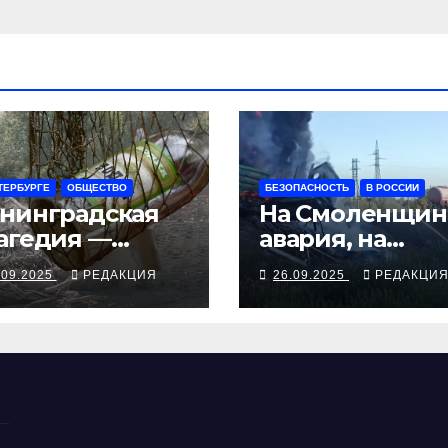
ТЕРБУРГЕ
ОБЩЕСТВО
БЕЗОПАСНОСТЬ
В РОССИИ
нинградская
На Смоленщин
агедия —
авария, на
рия смертей от
Псковщине
.09.2025
РЕДАКЦИЯ
26.09.2025
РЕДАКЦИ
косуррогата
взрыв