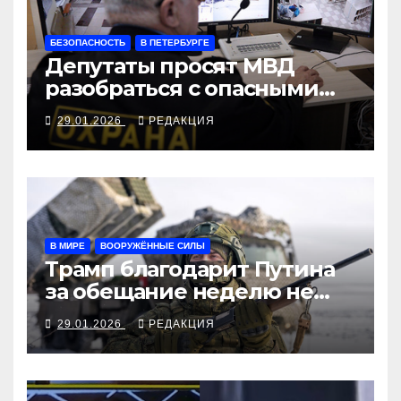
БЕЗОПАСНОСТЬ
В ПЕТЕРБУРГЕ
Депутаты просят МВД
разобраться с опасными
ЧОПами
29.01.2026
РЕДАКЦИЯ
В МИРЕ
ВООРУЖЁННЫЕ СИЛЫ
Трамп благодарит Путина
за обещание неделю не
громить
29.01.2026
РЕДАКЦИЯ