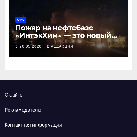
ОФС
Пожар на нефтебазе
«ИнтэкХим» — это новый
этап башкирского
26.05.2026
РЕДАКЦИЯ
партизанского фронта?
О сайте
Рекламодателю
Контактная информация