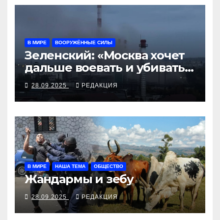
В МИРЕ
ВООРУЖЁННЫЕ СИЛЫ
Зеленский: «Москва хочет
дальше воевать и убивать.
Время для твёрдой
28.09.2025
РЕДАКЦИЯ
реакции»
В МИРЕ
НАША ТЕМА
ОБЩЕСТВО
Жандармы и зебу
28.09.2025
РЕДАКЦИЯ