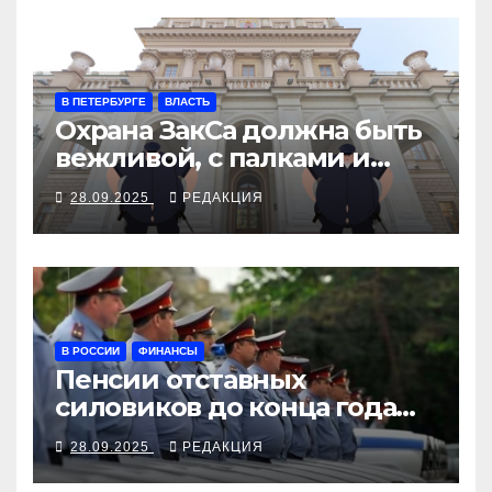
В ПЕТЕРБУРГЕ
ВЛАСТЬ
Охрана ЗакСа должна быть
вежливой, с палками и
наручниками
28.09.2025
РЕДАКЦИЯ
В РОССИИ
ФИНАНСЫ
Пенсии отставных
силовиков до конца года
повысятся вместе с
28.09.2025
РЕДАКЦИЯ
окладами действующих