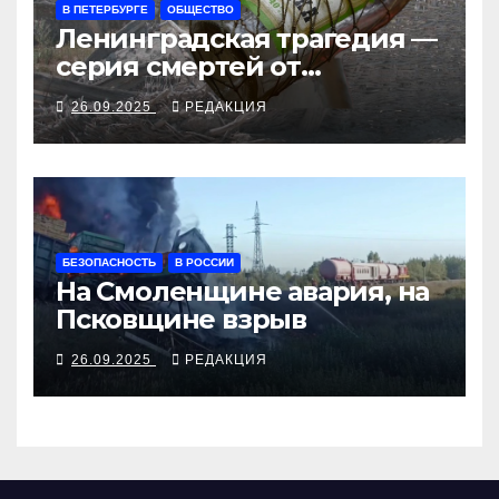
В ПЕТЕРБУРГЕ
ОБЩЕСТВО
Ленинградская трагедия —
серия смертей от
алкосуррогата
26.09.2025
РЕДАКЦИЯ
БЕЗОПАСНОСТЬ
В РОССИИ
На Смоленщине авария, на
Псковщине взрыв
26.09.2025
РЕДАКЦИЯ