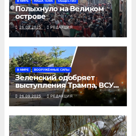
В МИРЕ
НАША ТЕМА
ОБЩЕСТВО
Полыхнуло на Великом
острове
26.09.2025
РЕДАКЦИЯ
В МИРЕ
ВООРУЖЁННЫЕ СИЛЫ
Зеленский одобряет
выступления Трампа, ВСУ
закрыли Добропольский
26.09.2025
РЕДАКЦИЯ
рубеж