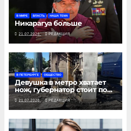
В МИРЕ
ВЛАСТЬ
НАША ТЕМА
Никарагуа больше
21.07.2026
РЕДАКЦИЯ
В ПЕТЕРБУРГЕ
ОБЩЕСТВО
Девушка в метро хватает
нож, губернатор стоит под
иконой
21.07.2026
РЕДАКЦИЯ