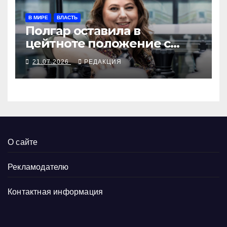
В МИРЕ
ВЛАСТЬ
Полгар оставила в
цейтноте положение с
венгерским
21.07.2026
РЕДАКЦИЯ
президентством
О сайте
Рекламодателю
Контактная информация