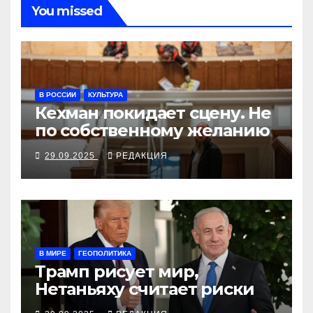
You missed
В РОССИИ
КУЛЬТУРА
Кехман покидает сцену. Не
по собственному желанию
29.09.2025
РЕДАКЦИЯ
В МИРЕ
ГЕОПОЛИТИКА
Трамп рисует мир,
Нетаньяху считает риски