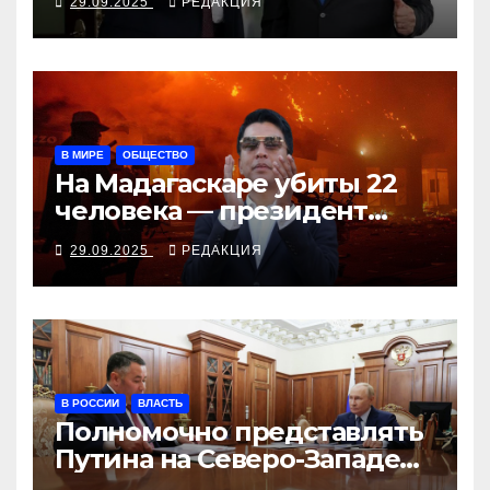
29.09.2025
РЕДАКЦИЯ
В МИРЕ
ОБЩЕСТВО
На Мадагаскаре убиты 22
человека — президент
согласен поговорить с
29.09.2025
РЕДАКЦИЯ
молодёжью
В РОССИИ
ВЛАСТЬ
Полномочно представлять
Путина на Северо-Западе
будет Игорь Руденя