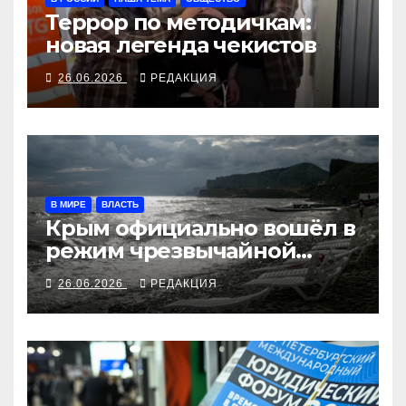
Террор по методичкам:
новая легенда чекистов
26.06.2026
РЕДАКЦИЯ
В МИРЕ
ВЛАСТЬ
Крым официально вошёл в
режим чрезвычайной
ситуации
26.06.2026
РЕДАКЦИЯ