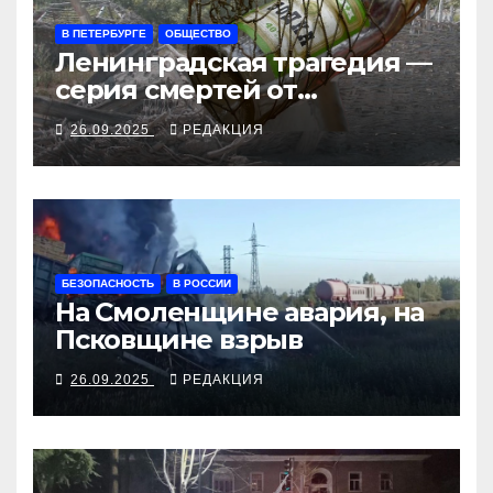
В ПЕТЕРБУРГЕ
ОБЩЕСТВО
Ленинградская трагедия —
серия смертей от
алкосуррогата
26.09.2025
РЕДАКЦИЯ
БЕЗОПАСНОСТЬ
В РОССИИ
На Смоленщине авария, на
Псковщине взрыв
26.09.2025
РЕДАКЦИЯ