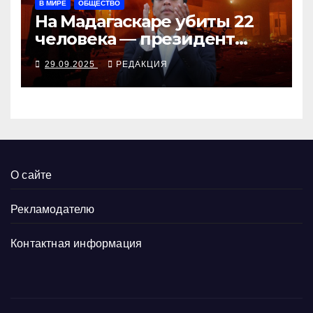
В МИРЕ
ОБЩЕСТВО
На Мадагаскаре убиты 22
человека — президент
согласен поговорить с
29.09.2025
РЕДАКЦИЯ
молодёжью
О сайте
Рекламодателю
Контактная информация