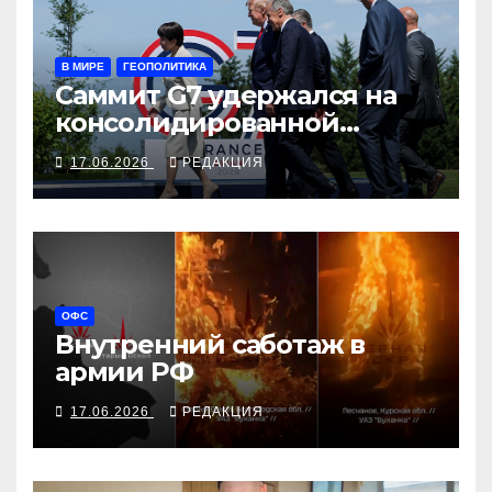
В МИРЕ
ГЕОПОЛИТИКА
Саммит G7 удержался на
консолидированной
позиции, несмотря на
17.06.2026
РЕДАКЦИЯ
босса Трампа
ОФС
Внутренний саботаж в
армии РФ
17.06.2026
РЕДАКЦИЯ